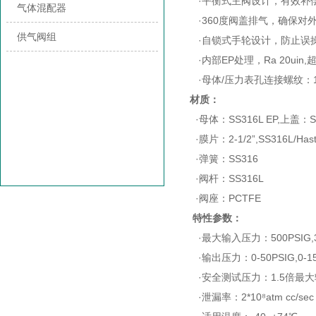
·平衡式主阀设计，有效补
气体混配器
·360度阀盖排气，确保对
供气阀组
·自锁式手轮设计，防止误
·内部EP处理，Ra 20ui
·母体/压力表孔连接螺纹：1/
材质：
·母体：SS316L EP,上盖：S
·膜片：2-1/2”,SS316L/Haste
·弹簧：SS316
·阀杆：SS316L
·阀座：PCTFE
特性参数：
·最大输入压力：500PSIG,3
·输出压力：0-50PSIG,0-150P
·安全测试压力：1.5倍最
·泄漏率：2*10⁸atm cc/sec