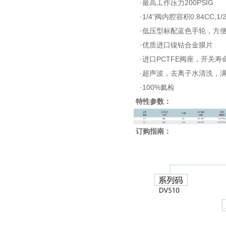
·最高工作压力200PSIG
·1/4”阀内腔容积0.84CC,1/
·低压型标配蓝色手轮，方
·优质进口镍钴合金膜片
·进口PCTFE阀座，开关寿命
·超声波，去离子水清洗，
·100%氦检
特性参数：
订购指南：